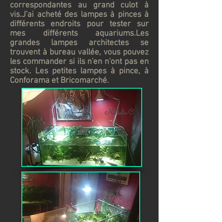
correspondantes au grand culot à
vis.J'ai acheté des lampes à pinces à
différents endroits pour tester sur
mes différents aquariums.Les
grandes lampes architectes se
trouvent à bureau vallée, vous pouvez
les commander si ils n'en n'ont pas en
stock. Les petites lampes à pince, à
Conforama et Bricomarché.
Nathalie C