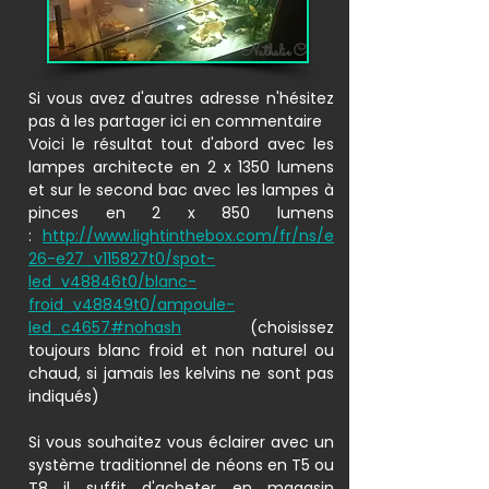
Nathalie C
Si vous avez d'autres adresse n'hésitez
pas à les partager ici en commentaire
Voici le résultat tout d'abord avec les
lampes architecte en 2 x 1350 lumens
et sur le second bac avec les lampes à
pinces en 2 x 850 lumens
:
http://www.lightinthebox.com/fr/ns/e
26-e27_v115827t0/spot-
led_v48846t0/blanc-
froid_v48849t0/ampoule-
led_c4657#nohash
(choisissez
toujours blanc froid et non naturel ou
chaud, si jamais les kelvins ne sont pas
indiqués)
Si vous souhaitez vous éclairer avec un
système traditionnel de néons en T5 ou
T8 il suffit d'acheter en magasin