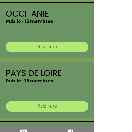
OCCITANIE
Public
·
16 membres
Rejoindre
PAYS DE LOIRE
Public
·
16 membres
Rejoindre