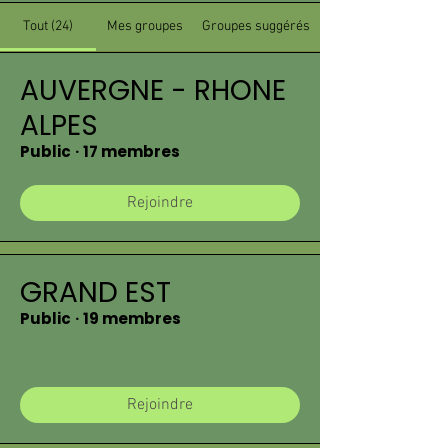
Tout (24)
Mes groupes
Groupes suggérés
AUVERGNE - RHONE
ALPES
Public
·
17 membres
Rejoindre
GRAND EST
Public
·
19 membres
Rejoindre