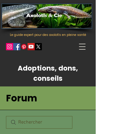
Le guide expert pour des axolotls en pleine santé
Adoptions, dons,
conseils
Forum