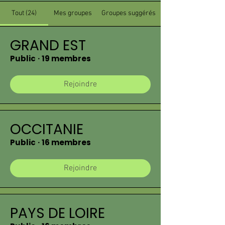
Tout (24)
Mes groupes
Groupes suggérés
GRAND EST
Public
·
19 membres
Rejoindre
OCCITANIE
Public
·
16 membres
Rejoindre
PAYS DE LOIRE