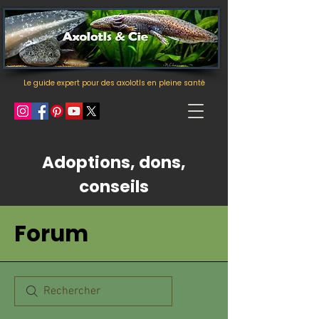
Le guide expert pour des axolotls en pleine santé
Adoptions, dons,
conseils
Forum