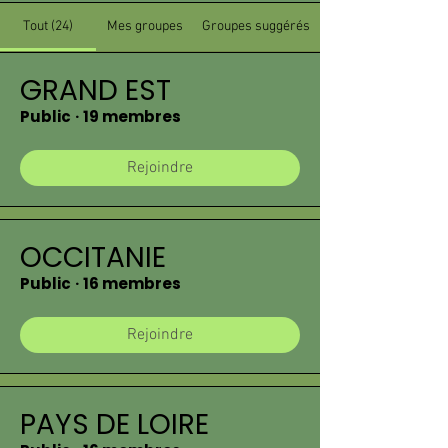
Tout (24)
Mes groupes
Groupes suggérés
GRAND EST
Public
·
19 membres
Rejoindre
OCCITANIE
Public
·
16 membres
Rejoindre
PAYS DE LOIRE