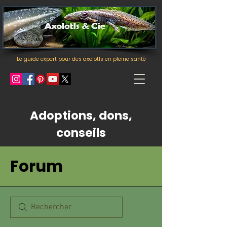
Le guide expert pour des axolotls en pleine santé
Adoptions, dons,
conseils
Forum