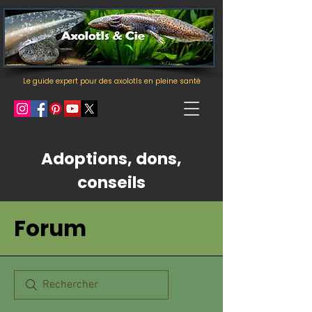
Le guide expert pour des axolotls en pleine santé
Adoptions, dons,
conseils
Forum