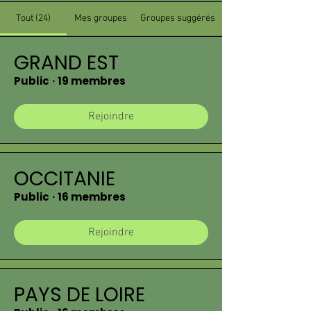
Tout (24)
Mes groupes
Groupes suggérés
GRAND EST
Public
·
19 membres
Rejoindre
OCCITANIE
Public
·
16 membres
Rejoindre
PAYS DE LOIRE