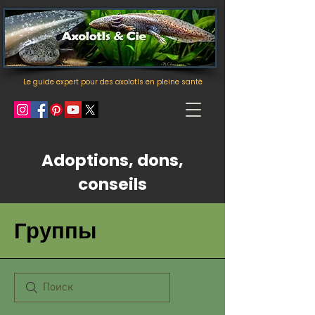
Le guide expert pour des axolotls en pleine santé
Adoptions, dons,
conseils
Группы