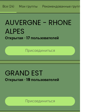
Все (24)
Мои группы
Рекомендованные группы
AUVERGNE - RHONE
ALPES
Открытая
·
17 пользователей
Присоединиться
GRAND EST
Открытая
·
19 пользователей
Присоединиться