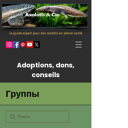
Le guide expert pour des axolotls en pleine santé
Adoptions, dons,
conseils
Группы