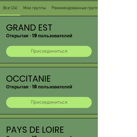
Все (24)
Мои группы
Рекомендованные группы
GRAND EST
Открытая
·
19 пользователей
Присоединиться
OCCITANIE
Открытая
·
16 пользователей
Присоединиться
PAYS DE LOIRE