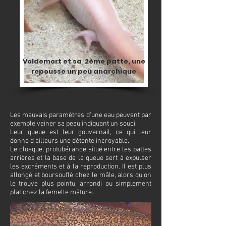
Voldemort et sa 2ème patte, une
repousse un peu anarchique
Les mauvais paramètres d'une eau peuvent par
exemple veiner sa peau indiquant un souci.
Leur queue est leur gouvernail, ce qui leur
donne d ailleurs une détente incroyable.
Le cloaque, protubérance situé entre les pattes
arrières et la base de la queue sert à expulser
les excréments et à la reproduction. Il est plus
allongé et boursouflé chez le mâle, alors qu'on
le trouve plus pointu, arrondi ou simplement
plat chez la femelle mâture.