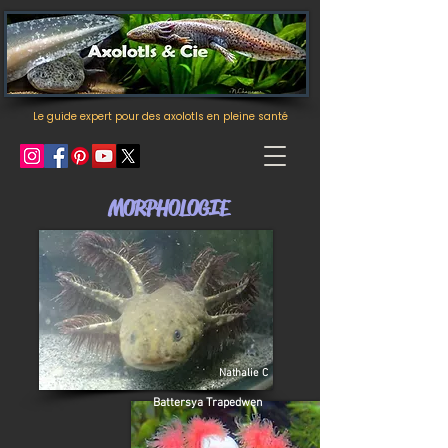
Le guide expert pour des axolotls en pleine santé
MORPHOLOGIE
Nathalie C
Battersya Trapedwen