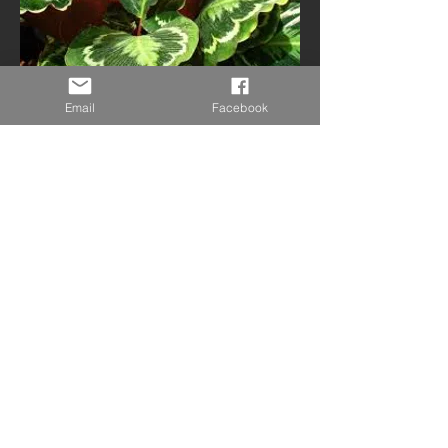
Email
Facebook
Soleirolia soleirolii
Anthurium