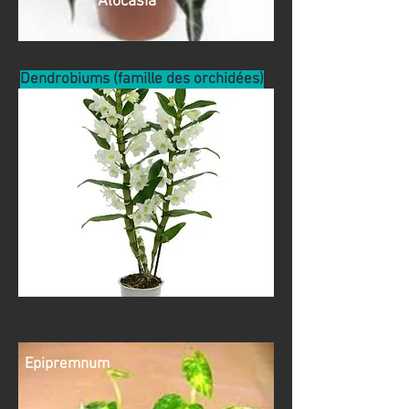
Alocasia
Dendrobiums (famille des orchidées)
Epipremnum