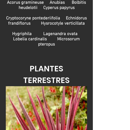
Acorus gramineuse Anubias Bolbitis
heudelotii Cyperus papyrus
Cryptocoryne pontederiifolia Echnidorus
frandiflorus Hysrocotyle verticillata
Hygriphila Lagenandra ovata
Lobelia cardinalis Microsorum
pteropus
PLANTES
TERRESTRES