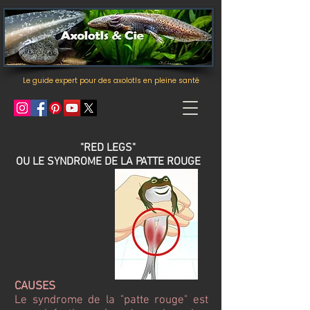
Le guide expert pour des axolotls en pleine santé
"RED LEGS"
OU LE SYNDROME DE LA PATTE ROUGE
CAUSES
Le syndrome de la "patte rouge" est