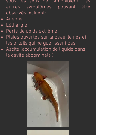
sous les yeux de l'amphibien). Les
autres symptômes pouvant être
observés incluent:
Anémie
Léthargie
Perte de poids extrême
Plaies ouvertes sur la peau, le nez et
les orteils qui ne guérissent pas
Ascite (accumulation de liquide dans
la cavité abdominale )