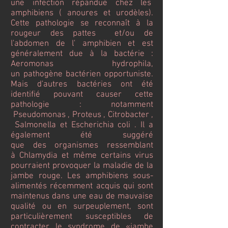
une infection répandue chez les
amphibiens ( anoures et urodèles).
Cette pathologie se reconnaît à la
rougeur des pattes et/ou de
l'abdomen de l' amphibien et est
généralement due à la bactérie :
Aeromonas hydrophila,
un pathogène bactérien opportuniste.
Mais d'autres bactéries ont été
identifié pouvant causer cette
pathologie : notamment
Pseudomonas , Proteus , Citrobacter ,
Salmonella et Escherichia coli . Il a
également été suggéré
que des organismes ressemblant
à Chlamydia et même certains virus
pourraient provoquer la maladie de la
jambe rouge. Les amphibiens sous-
alimentés récemment acquis qui sont
maintenus dans une eau de mauvaise
qualité ou en surpeuplement, sont
particulièrement susceptibles de
contracter le syndrome de «jambe