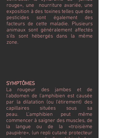
rouge», une nourriture avariée, une
exposition à des toxines telles que des
pesticides sont également des
facteurs de cette maladie.
Plusieurs
animaux sont généralement affectés
s'ils sont hébergés dans la même
zone.
SYMPTÔMES
La rougeur des jambes et de
l'abdomen de l'amphibien est causée
par la dilatation (ou l'étirement) des
capillaires situées sous sa
peau. L'amphibien peut même
commencer à saigner des muscles, de
la langue ou de la «troisième
paupière», (un repli cutané protecteur