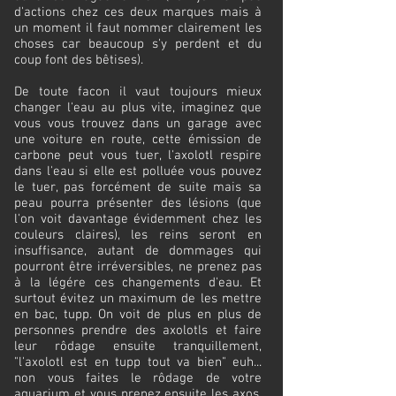
d'actions chez ces deux marques mais à
un moment il faut nommer clairement les
choses car beaucoup s'y perdent et du
coup font des bêtises).
De toute facon il vaut toujours mieux
changer l'eau au plus vite, imaginez que
vous vous trouvez dans un garage avec
une voiture en route, cette émission de
carbone peut vous tuer, l'axolotl respire
dans l'eau si elle est polluée vous pouvez
le tuer, pas forcément de suite mais sa
peau pourra présenter des lésions (que
l'on voit davantage évidemment chez les
couleurs claires), les reins seront en
insuffisance, autant de dommages qui
pourront être irréversibles, ne prenez pas
à la légére ces changements d'eau. Et
surtout évitez un maximum de les mettre
en bac, tupp. On voit de plus en plus de
personnes prendre des axolotls et faire
leur rôdage ensuite tranquillement,
"l'axolotl est en tupp tout va bien" euh...
non vous faites le rôdage de votre
aquarium et vous prenez ensuite les axos.