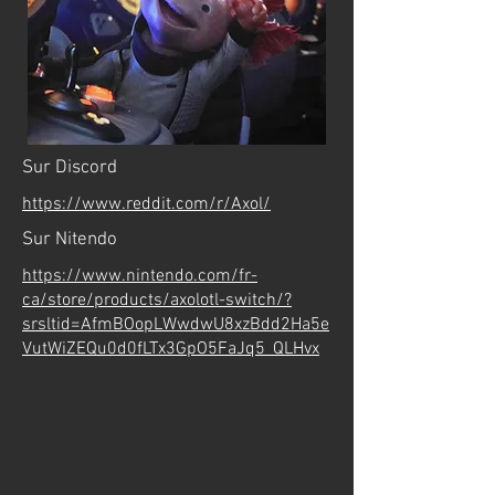
Sur Discord
https://www.reddit.com/r/Axol/
Sur Nitendo
https://www.nintendo.com/fr-
ca/store/products/axolotl-switch/?
srsltid=AfmBOopLWwdwU8xzBdd2Ha5e
VutWiZEQu0d0fLTx3GpO5FaJq5_QLHvx