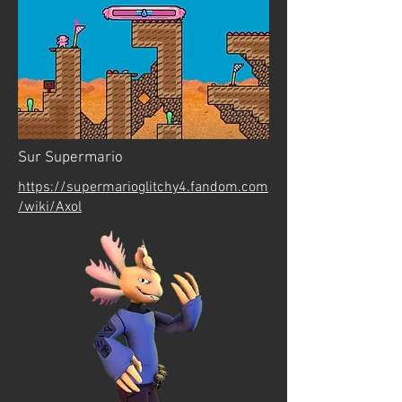
Sur Supermario
https://supermarioglitchy4.fandom.com
/wiki/Axol