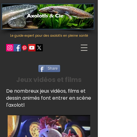
Le guide expert pour des axolotls en pleine santé
Share
Jeux vidéos et films
De nombreux jeux vidéos, films et
dessin animés font entrer en scène
l'axolotl