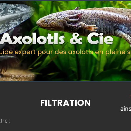
uide expert pour des axolotls en pleine 
FILTRATION
ain
ltre :