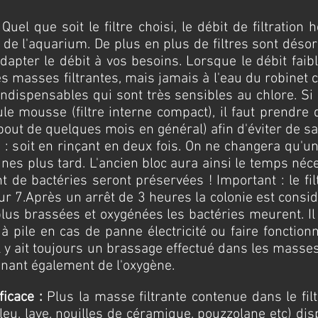
e
Quel que soit le filtre choisi, le débit de filtration 
de l'aquarium. De plus en plus de filtres sont déso
dapter le débit à vos besoins. Lorsque le débit faibl
s masses filtrantes, mais jamais à l'eau du robinet 
ndispensables qui sont très sensibles au chlore. Si l
le mousse (filtre interne compact), il faut prendre
ut de quelques mois en général) afin d'éviter de sacr
: soit en rinçant en deux fois. On ne changera qu'une
es plus tard. L'ancien bloc aura ainsi le temps néc
t de bactéries seront préservées !
Important : le fi
ur 7.Après un arrêt de 3 heures la colonie est consi
us brassées et oxygénées les bactéries meurent. Il p
 à pile en cas de panne électricité ou faire foncti
il y ait toujours un brassage effectué dans les masse
enant également de l'oxygène.
fficace :
Plus la masse filtrante contenue dans le fil
u, lave, nouilles de céramique, pouzzolane etc) dis