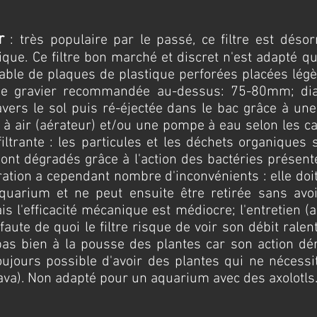
r
: très populaire par le passé, ce filtre est désor
tique. Ce filtre bon marché et discret n'est adapté 
alable de plaques de plastique perforées placées lé
 de gravier recommandée au-dessus: 75-80mm; dia
avers le sol puis ré-éjectée dans le bac grâce à une 
air (aérateur) et/ou une pompe à eau selon les cas.
 filtrante : les particules et les déchets organiques 
sont dégradés grâce à l'action des bactéries présen
ltration a cependant nombre d'inconvénients : elle do
uarium et ne peut ensuite être retirée sans avoir 
is l'efficacité mécanique est médiocre; l'entretien (
r faute de quoi le filtre risque de voir son débit ral
 pas bien à la pousse des plantes car son action dé
 toujours possible d'avoir des plantes qui ne néces
ava). Non adapté pour un aquarium avec des axolotls