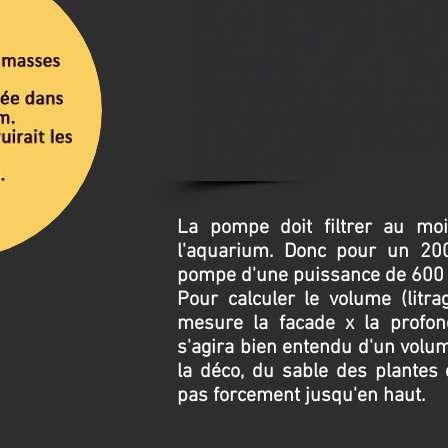
est qui les relargue voilà 
aucun intérêt d'en avoi
permanence car il pour
bactéries.Donc après un tra
vers) vous placez votre charbo
le laisser pendant cinq jours
tous les produits.
La pompe doit filtrer au moi
l'aquarium. Donc pour un 200
pompe d'une puissance de 600 
Pour calculer le volume (litr
mesure la facade x la profond
s'agira bien entendu d'un volum
la déco, du sable des plantes 
pas forcement jusqu'en haut.