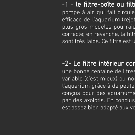
-1 -
le filtre-boîte ou fil
pompe à air, qui fait circu
efficace de l'aquarium (reje
plus gros modèles pourraien
correcte; en revanche, la fil
sont très laids. Ce filtre e
-2- Le filtre intérieur c
une bonne centaine de litre
variable (c'est mieux) ou n
l'aquarium grâce à de petites
conçus pour des aquariums n
par des axolotls. En conclus
est assez bien adapté aux v