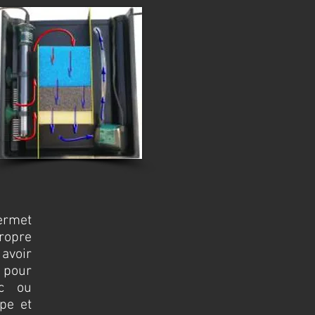
rmet
ropre
 avoir
pour
c ou
pe et