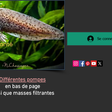
Se conne
santé
Différentes pompes
en bas de page
si que masses filtrantes