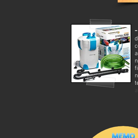
d
c
a
n
f
n
t
a