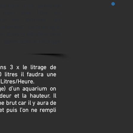
pourquoi il ne présente
r dans son filtre en
ra en détruire les
itement (antibiotique,
n dans la filtration puis
, après quoi il relargue
ns 3 x le litrage de
 litres il faudra une
Litres/Heure.
age) d'un aquarium on
eur et la hauteur. Il
e brut car il y aura de
et puis l'on ne rempli