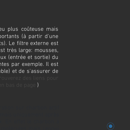
peu plus coûteuse mais
rtants (à partir d'une
). Le filtre externe est
est très large: mousses,
ux (entrée et sortie) du
antes par exemple. Il est
ble) et de s'assurer de
rouverez des liens pour
 en bas de page
)
tration sur charbon actif
ls mais uniquement après
. En effet le charbon à
 molécules mais l'ennui