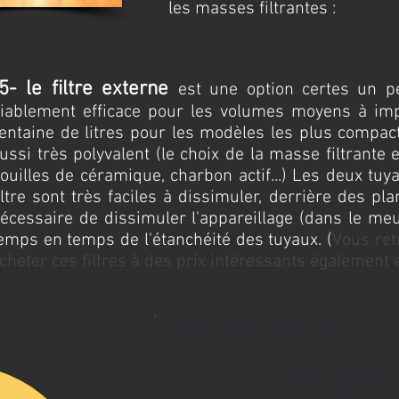
les masses filtrantes :
-5-
le filtre externe
est une option certes un 
iablement efficace pour les volumes moyens à impo
entaine de litres pour les modèles les plus compacts
ussi très polyvalent (le choix de la masse filtrante 
ouilles de céramique, charbon actif...) Les deux tuya
iltre sont très faciles à dissimuler, derrière des pl
écessaire de dissimuler l'appareillage (dans le meu
emps en temps de l'étanchéité des tuyaux. (
Vous ret
cheter ces filtres à des prix intéressants également
Autre point important
: la fil
est possible avec les axolot
un traitement médicamenteux
pour principe d'absorber ces