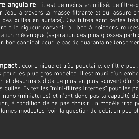
tre angulaire
: il est de moins en utilisé. Le filtr
ler l’eau à travers la masse filtrante et qui assur
t des bulles en surface). Ces filtres sont certes t
t à la rigueur convenir au bac à poissons rouges. 
tration mécanique (aspiration des plus grosses partic
st un bon candidat pour le bac de quarantaine (enseme
ompact
: économique et très populaire, ce filtre peu
s pour les plus gros modèles. Il est muni d'un embou
on, et désormais doté de plus en plus souvent d'un 
 bulles. Evitez les "mini-filtres internes" pour les p
ano (miniatures) et n'ont donc pas la capacité de 
ion, à condition de ne pas choisir un modèle trop pet
olumes modestes (voir la question du débit un peu p