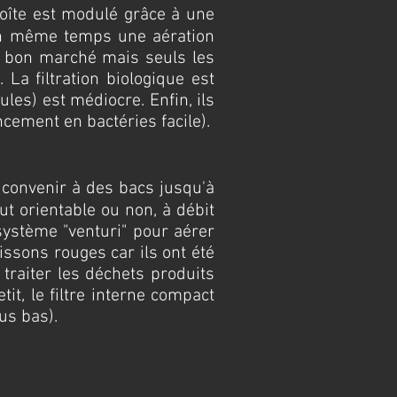
e-boîte est modulé grâce à une
e en même temps une aération
rès bon marché mais seuls les
La filtration biologique est
ules) est médiocre. Enfin, ils
ncement en bactéries facile).
t convenir à des bacs jusqu'à
t orientable ou non, à débit
système "venturi" pour aérer
oissons rouges car ils ont été
traiter les déchets produits
it, le filtre interne compact
lus bas).