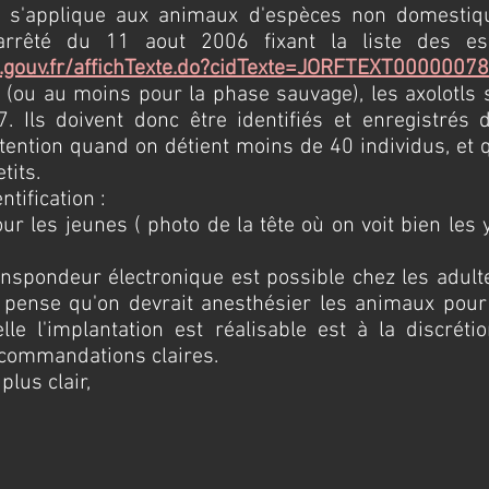
ion s'applique aux animaux d'espèces non domestiq
l'arrêté du 11 aout 2006 fixant la liste des e
e.gouv.fr/affichTexte.do?cidTexte=JORFTEXT0000007
 (ou au moins pour la phase sauvage), les axolotls
 Ils doivent donc être identifiés et enregistrés da
tention quand on détient moins de 40 individus, et
tits.
ntification :
our les jeunes ( photo de la tête où on voit bien les
transpondeur électronique est possible chez les adul
e pense qu'on devrait anesthésier les animaux pour
elle l'implantation est réalisable est à la discrét
ecommandations claires.
plus clair,