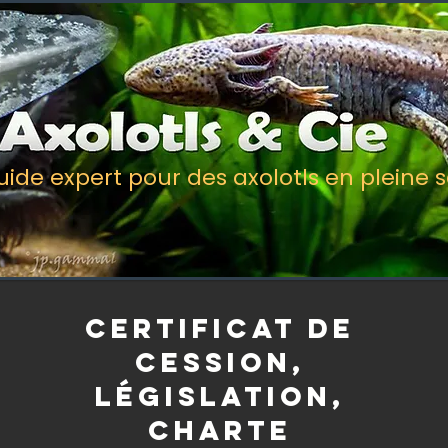
uide expert pour des axolotls en pleine 
certificat de
cession,
législation,
charte